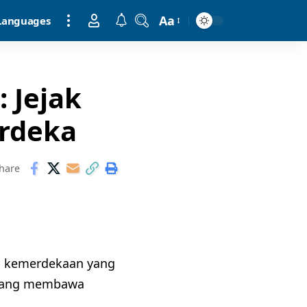
Aa
Languages
 Jejak
rdeka
hare
ah kemerdekaan yang
n yang membawa