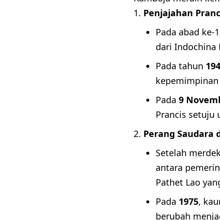
Penjajahan Pran
Pada abad ke-1
dari Indochina 
Pada tahun
19
kepemimpinan 
Pada
9 Novemb
Prancis setuju
Perang Saudara 
Setelah merdek
antara pemerin
Pathet Lao yan
Pada
1975
, ka
berubah menja