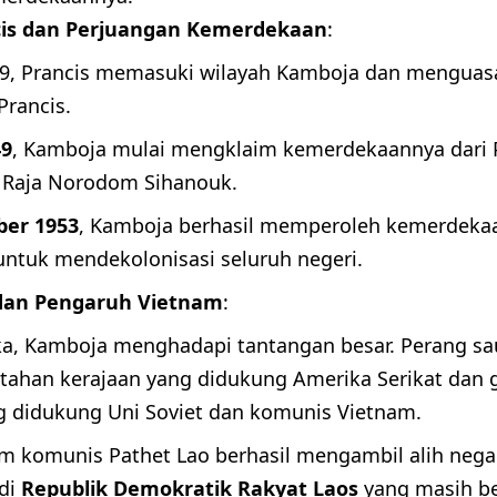
cis dan Perjuangan Kemerdekaan
:
9, Prancis memasuki wilayah Kamboja dan menguasa
Prancis.
49
, Kamboja mulai mengklaim kemerdekaannya dari 
Raja Norodom Sihanouk.
er 1953
, Kamboja berhasil memperoleh kemerdeka
 untuk mendekolonisasi seluruh negeri.
dan Pengaruh Vietnam
:
a, Kamboja menghadapi tantangan besar. Perang sa
tahan kerajaan yang didukung Amerika Serikat dan
g didukung Uni Soviet dan komunis Vietnam.
um komunis Pathet Lao berhasil mengambil alih nega
di
Republik Demokratik Rakyat Laos
yang masih ber