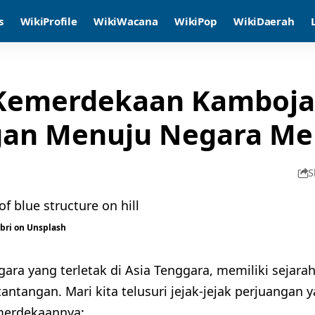
s
WikiProfile
WikiWacana
WikiPop
WikiDaerah
Kemerdekaan Kamboja:
gan Menuju Negara Me
S
bri
on
Unsplash
ara yang terletak di Asia Tenggara, memiliki sejar
antangan. Mari kita telusuri jejak-jejak perjuanga
merdekaannya: