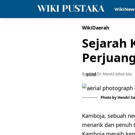
WikiNew
WikiDaerah
Sejarah 
Perjuan
By
grind
1 Menit
2 tahun lalu
Photo by
Hendri Sa
Kamboja, sebuah neg
menarik dan penuh t
Kamboja meraih ke