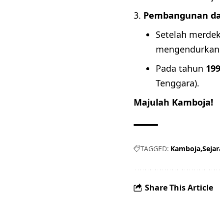
Pembangunan da
Setelah merde
mengendurkan 
Pada tahun
19
Tenggara).
Majulah Kamboja!
TAGGED:
Kamboja
Seja
Share This Article