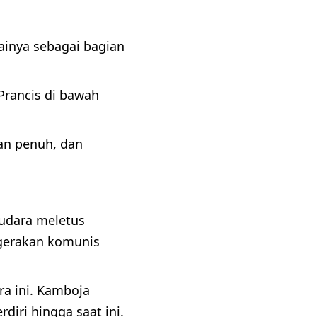
inya sebagai bagian
Prancis di bawah
an penuh, dan
udara meletus
 gerakan komunis
ra ini. Kamboja
diri hingga saat ini.