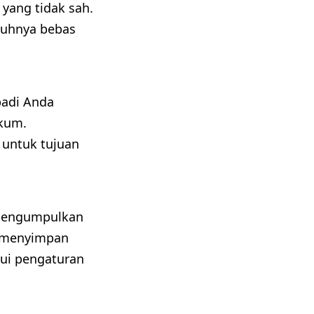
yang tidak sah.
nuhnya bebas
badi Anda
ukum.
 untuk tujuan
 mengumpulkan
k menyimpan
lui pengaturan