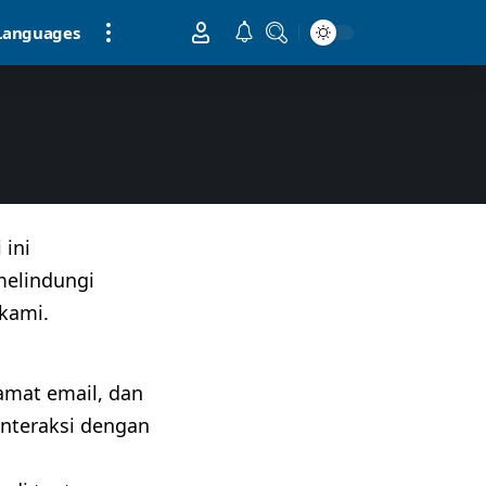
Languages
 ini
elindungi
 kami.
amat email, dan
interaksi dengan