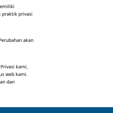
emiliki
praktik privasi
 Perubahan akan
Privasi kami,
tus web kami.
an dan