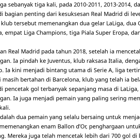
iga sebanyak tiga kali, pada 2010-2011, 2013-2014, d
i bagian penting dari kesuksesan Real Madrid di le
klub tersebut memenangkan dua gelar LaLiga, dua C
, empat Liga Champions, tiga Piala Super Eropa, dan
n Real Madrid pada tahun 2018, setelah ia mencetak
an. Ia pindah ke Juventus, klub raksasa Italia, deng
. Ia kini menjadi bintang utama di Serie A, liga terting
 masih bertahan di Barcelona, klub yang telah ia bel
di pencetak gol terbanyak sepanjang masa di LaLiga
gan. Ia juga menjadi pemain yang paling sering m
ali.
dalah dua pemain yang selalu bersaing untuk menjad
h memenangkan enam Ballon d’Or, penghargaan untuk
. Mereka juga telah mencetak lebih dari 700 gol di 