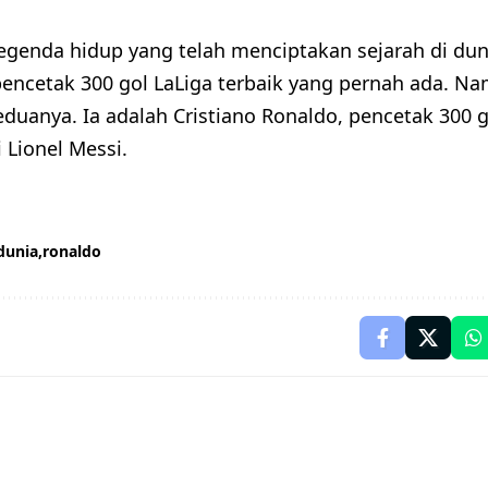
egenda hidup yang telah menciptakan sejarah di dun
encetak 300 gol LaLiga terbaik yang pernah ada. N
eduanya. Ia adalah Cristiano Ronaldo, pencetak 300 g
 Lionel Messi.
 dunia
ronaldo