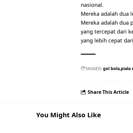
nasional.
Mereka adalah dua l
Mereka adalah dua p
yang tercepat dari k
yang lebih cepat dari
TAGGED:
gol bola
piala
Share This Article
You Might Also Like