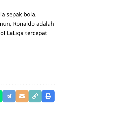
ia sepak bola.
amun, Ronaldo adalah
ol LaLiga tercepat