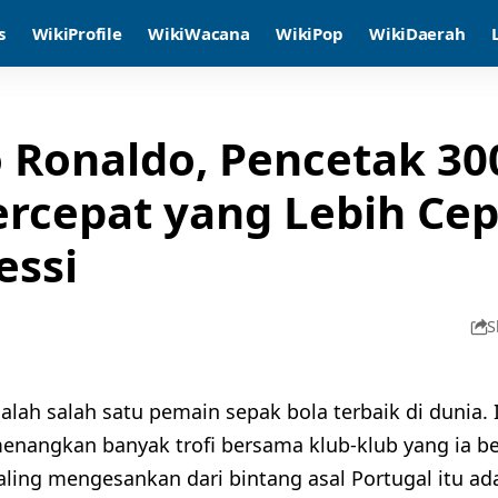
s
WikiProfile
WikiWacana
WikiPop
WikiDaerah
o Ronaldo, Pencetak 30
ercepat yang Lebih Cep
essi
S
alah salah satu pemain sepak bola terbaik di dunia.
nangkan banyak trofi bersama klub-klub yang ia be
paling mengesankan dari bintang asal Portugal itu a