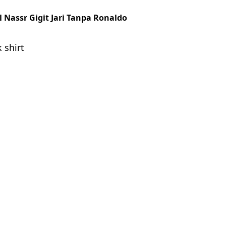
 Nassr Gigit Jari Tanpa Ronaldo