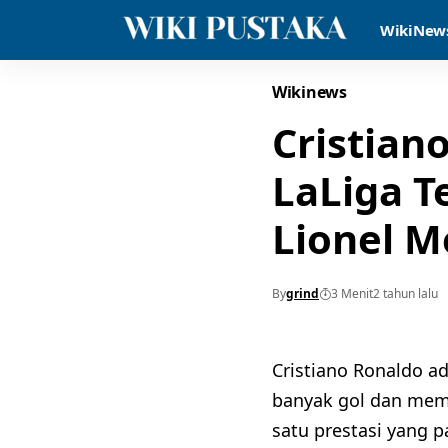
WikiNew
Wikinews
Cristian
LaLiga T
Lionel M
By
grind
3 Menit
2 tahun lalu
Cristiano Ronaldo ad
banyak gol dan meme
satu prestasi yang 