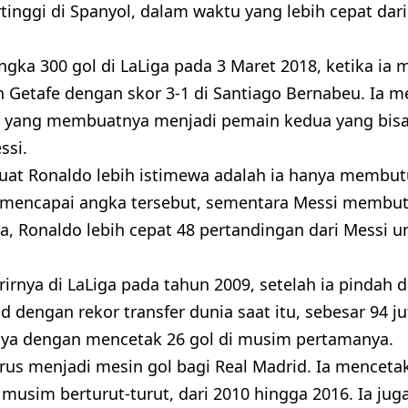
ertinggi di Spanyol, dalam waktu yang lebih cepat dari
gka 300 gol di LaLiga pada 3 Maret 2018, ketika ia
Getafe dengan skor 3-1 di Santiago Bernabeu. Ia m
t, yang membuatnya menjadi pemain kedua yang bisa
ssi.
t Ronaldo lebih istimewa adalah ia hanya membut
 mencapai angka tersebut, sementara Messi membu
ya, Ronaldo lebih cepat 48 pertandingan dari Messi 
irnya di LaLiga pada tahun 2009, setelah ia pindah 
d dengan rekor transfer dunia saat itu, sebesar 94 ju
ya dengan mencetak 26 gol di musim pertamanya.
erus menjadi mesin gol bagi Real Madrid. Ia mencetak 
musim berturut-turut, dari 2010 hingga 2016. Ia jug