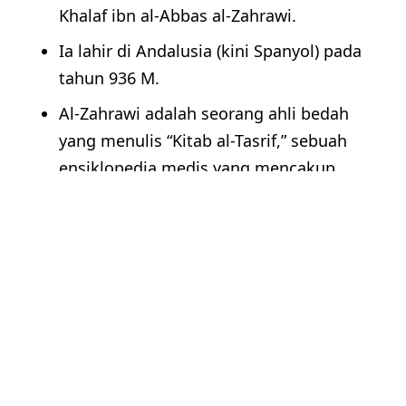
Khalaf ibn al-Abbas al-Zahrawi.
Ia lahir di Andalusia (kini Spanyol) pada
tahun 936 M.
Al-Zahrawi adalah seorang ahli bedah
yang menulis “Kitab al-Tasrif,” sebuah
ensiklopedia medis yang mencakup
berbagai aspek kedokteran dan bedah.
Ibnu al-Nafis
Nama lengkapnya adalah Ala al-Din Abu
al-Hasan Ali ibn Abi al-Hazm al-Qarshi al-
Dimashqi.
Ia lahir di Damaskus, Suriah, pada tahun
1213 M.