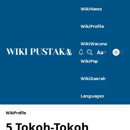
WikiNews
WikiProfile
WikiWacana
Aa
WikiPop
WikiDaerah
Languages
WikiProfile
5 Tokoh-Tokoh