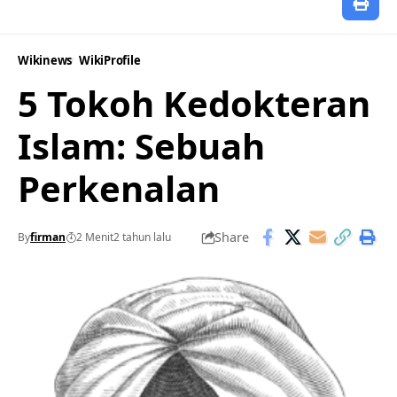
Wikinews
WikiProfile
5 Tokoh Kedokteran
Islam: Sebuah
Perkenalan
Share
By
firman
2 Menit
2 tahun lalu