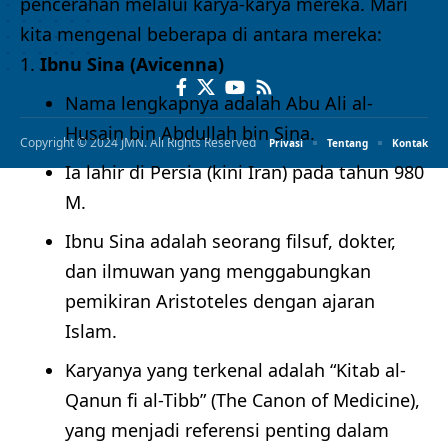
pencerahan melalui karya-karya mereka. Mari
kita mengenal beberapa di antara mereka:
Ibnu Sina (Avicenna)
Nama lengkapnya adalah Abu Ali al-
Husain bin Abdullah bin Sina.
Copyright © 2024 JMN. All Rights Reserved
Privasi
Tentang
Kontak
Ia lahir di Persia (kini Iran) pada tahun 980
M.
Ibnu Sina adalah seorang filsuf, dokter,
dan ilmuwan yang menggabungkan
pemikiran Aristoteles dengan ajaran
Islam.
Karyanya yang terkenal adalah “Kitab al-
Qanun fi al-Tibb” (The Canon of Medicine),
yang menjadi referensi penting dalam