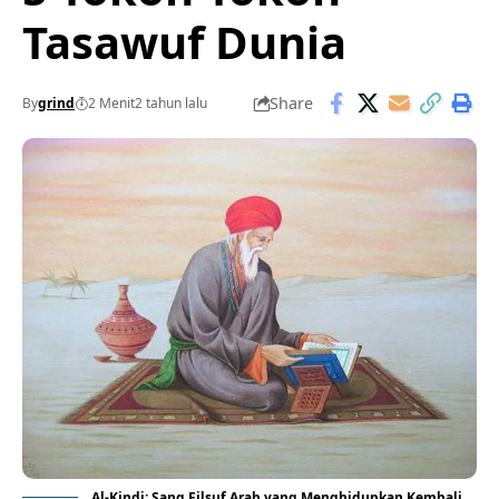
Tasawuf Dunia
Share
By
grind
2 Menit
2 tahun lalu
Al-Kindi: Sang Filsuf Arab yang Menghidupkan Kembali