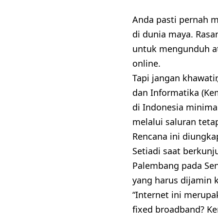
Anda pasti pernah me
di dunia maya. Rasa
untuk mengunduh at
online.
Tapi jangan khawati
dan Informatika (K
di Indonesia minima
melalui saluran tetap
Rencana ini diungka
Setiadi saat berkunj
Palembang pada Seni
yang harus dijamin 
“Internet ini merup
fixed broadband? Ke