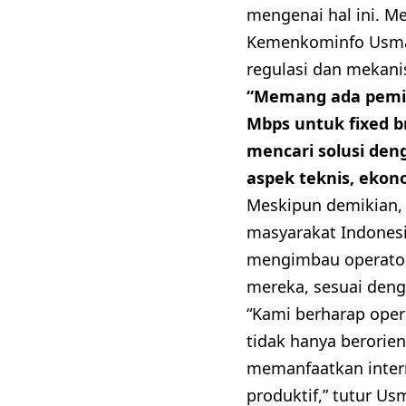
mengenai hal ini. Me
Kemenkominfo Usma
regulasi dan mekani
“Memang ada pemik
Mbps untuk fixed b
mencari solusi de
aspek teknis, ekonom
Meskipun demikian, 
masyarakat Indonesia
mengimbau operator
mereka, sesuai den
“Kami berharap oper
tidak hanya berorie
memanfaatkan intern
produktif,” tutur Us