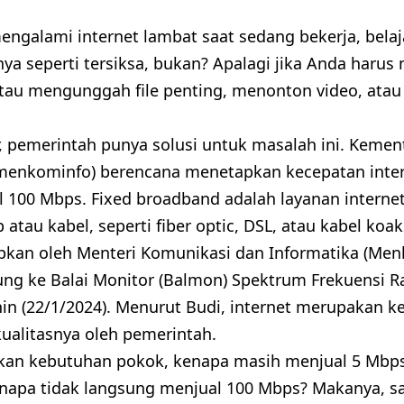
ngalami internet lambat saat sedang bekerja, belaja
nya seperti tersiksa, bukan? Apalagi jika Anda har
au mengunggah file penting, menonton video, ata
r, pemerintah punya solusi untuk masalah ini. Keme
emenkominfo) berencana menetapkan kecepatan inter
l 100 Mbps. Fixed broadband adalah layanan internet
 atau kabel, seperti fiber optic, DSL, atau kabel koak
pkan oleh Menteri Komunikasi dan Informatika (Men
ung ke Balai Monitor (Balmon) Spektrum Frekuensi Rad
n (22/1/2024). Menurut Budi, internet merupakan 
kualitasnya oleh pemerintah.
akan kebutuhan pokok, kenapa masih menjual 5 Mbp
napa tidak langsung menjual 100 Mbps? Makanya, s