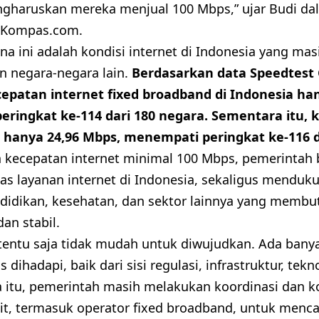
ngharuskan mereka menjual 100 Mbps,” ujar Budi da
a Kompas.com.
ana ini adalah kondisi internet di Indonesia yang mas
 negara-negara lain.
Berdasarkan data Speedtest 
epatan internet fixed broadband di Indonesia ha
ringkat ke-114 dari 180 negara. Sementara itu, 
a hanya 24,96 Mbps, menempati peringkat ke-116 d
kecepatan internet minimal 100 Mbps, pemerintah 
as layanan internet di Indonesia, sekaligus mend
ndidikan, kesehatan, dan sektor lainnya yang membu
dan stabil.
tentu saja tidak mudah untuk diwujudkan. Ada bany
dihadapi, baik dari sisi regulasi, infrastruktur, tek
na itu, pemerintah masih melakukan koordinasi dan k
it, termasuk operator fixed broadband, untuk mencari