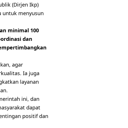
lik (Dirjen Ikp)
u untuk menyusun
an minimal 100
ordinasi dan
 mempertimbangkan
kan, agar
ualitas. Ia juga
gkatkan layanan
an.
erintah ini, dan
masyarakat dapat
ntingan positif dan