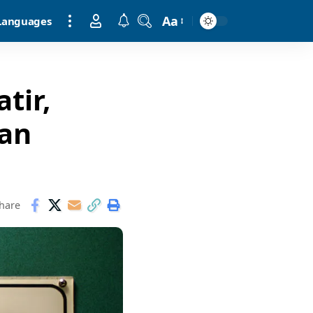
Aa
Languages
tir,
tan
hare