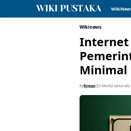
WikiNew
Wikinews
Internet
Pemerin
Minimal
By
firman
5 Menit
2 tahun lalu