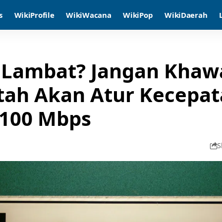
s
WikiProfile
WikiWacana
WikiPop
WikiDaerah
 Lambat? Jangan Khawa
tah Akan Atur Kecepa
 100 Mbps
S