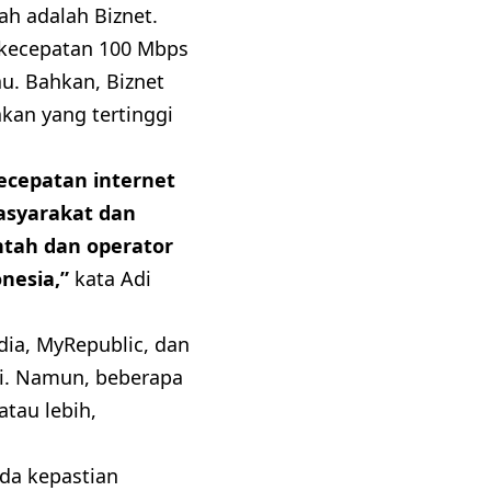
h adalah Biznet.
 kecepatan 100 Mbps
au. Bahkan, Biznet
kan yang tertinggi
cepatan internet
asyarakat dan
ntah dan operator
nesia,”
kata Adi
dia, MyRepublic, dan
i. Namun, beberapa
tau lebih,
ada kepastian