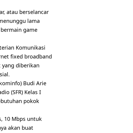
r, atau berselancar
us menunggu lama
u bermain game
nterian Komunikasi
net fixed broadband
 yang diberikan
sial.
kominfo) Budi Arie
io (SFR) Kelas I
kebutuhan pokok
s, 10 Mbps untuk
aya akan buat