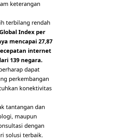
lam keterangan
ih terbilang rendah
Global Index per
nya mencapai 27,87
kecepatan internet
ari 139 negara.
berharap dapat
ukung perkembangan
tuhkan konektivitas
ak tantangan dan
nologi, maupun
onsultasi dengan
 solusi terbaik.