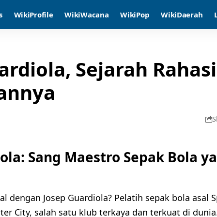
s
WikiProfile
WikiWacana
WikiPop
WikiDaerah
ardiola, Sejarah Rahasi
annya
S
ola: Sang Maestro Sepak Bola y
al dengan Josep Guardiola? Pelatih sepak bola asal S
 City, salah satu klub terkaya dan terkuat di dunia