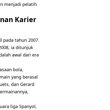
in menjadi pelatih
anan Karier
B pada tahun 2007.
008, ia ditunjuk
dalah awal dari era
asaan bola,
emain yang berasal
quets, dan Gerard
permainannya,
uara liga Spanyol,