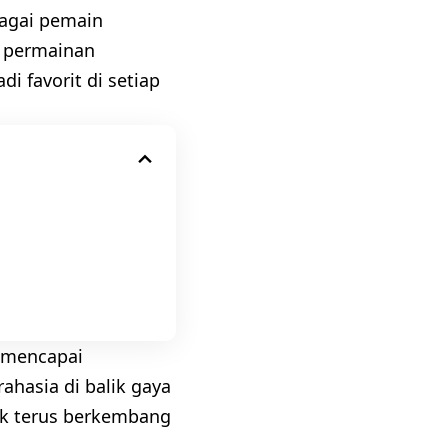
bagai pemain
i permainan
i favorit di setiap
 mencapai
ahasia di balik gaya
uk terus berkembang