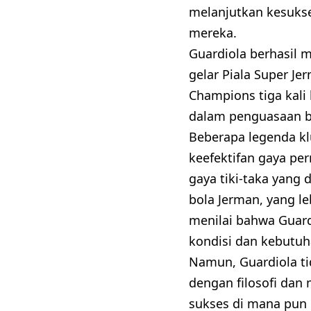
melanjutkan kesuks
mereka.
Guardiola berhasil m
gelar Piala Super J
Champions tiga kali
dalam penguasaan bol
Beberapa legenda kl
keefektifan gaya p
gaya tiki-taka yang 
bola Jerman, yang l
menilai bahwa Guar
kondisi dan kebutuh
Namun, Guardiola tid
dengan filosofi da
sukses di mana pun 