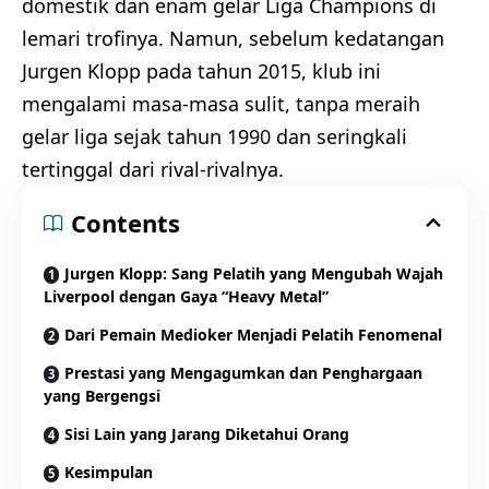
domestik dan enam gelar Liga Champions di
lemari trofinya. Namun, sebelum kedatangan
Jurgen Klopp pada tahun 2015, klub ini
mengalami masa-masa sulit, tanpa meraih
gelar liga sejak tahun 1990 dan seringkali
tertinggal dari rival-rivalnya.
Contents
Jurgen Klopp: Sang Pelatih yang Mengubah Wajah
Liverpool dengan Gaya “Heavy Metal”
Dari Pemain Medioker Menjadi Pelatih Fenomenal
Prestasi yang Mengagumkan dan Penghargaan
yang Bergengsi
Sisi Lain yang Jarang Diketahui Orang
Kesimpulan