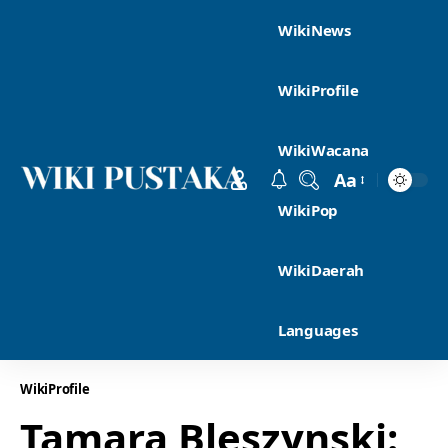
WikiNews
WikiProfile
WikiWacana
Aa
WikiPop
WikiDaerah
Languages
WikiProfile
Tamara Bleszynski: