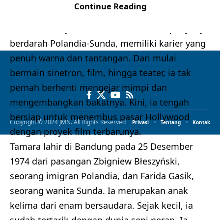
Continue Reading
Tamara Bleszynski, aktris, model, dan penyanyi
berdarah Polandia-Sunda, memiliki karier yang
penuh warna dan tantangan. Dari mulai
bermain sinetron, film, hingga teater, ia tak
pernah berhenti mengejar mimpi dan
mengembangkan bakatnya. Kini, ia tengah
bersiap untuk menembus pasar Hollywood
Copyright © 2024 JMN. All Rights Reserved
Privasi
Tentang
Kontak
dengan proyek film terbarunya.
Tamara lahir di Bandung pada 25 Desember
1974 dari pasangan Zbigniew Błeszyński,
seorang imigran Polandia, dan Farida Gasik,
seorang wanita Sunda. Ia merupakan anak
kelima dari enam bersaudara. Sejak kecil, ia