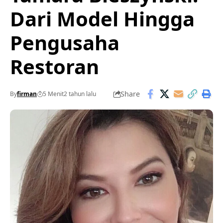
Dari Model Hingga
Pengusaha
Restoran
Share
By
firman
5 Menit
2 tahun lalu