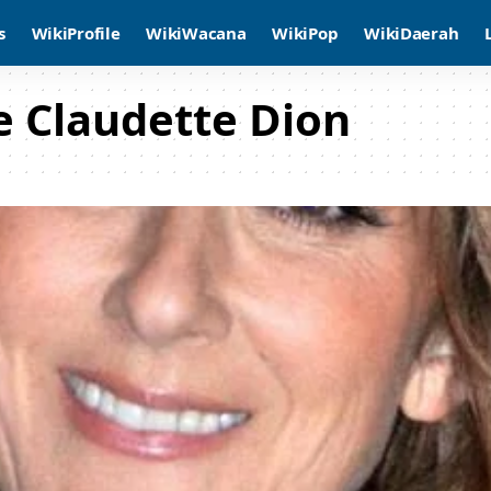
s
WikiProfile
WikiWacana
WikiPop
WikiDaerah
e Claudette Dion