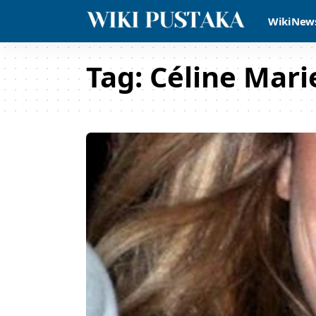
WikiNew
Tag:
Céline Mari