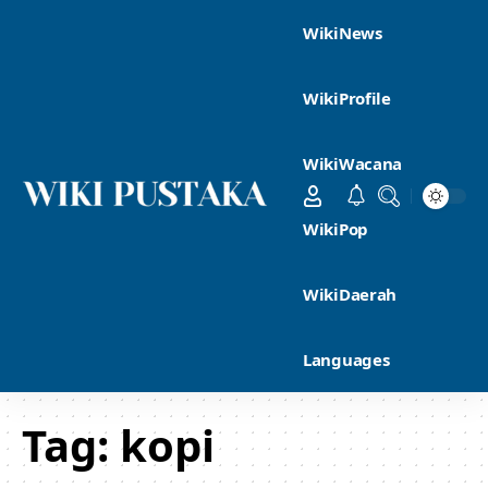
WikiNews
WikiProfile
WikiWacana
WikiPop
WikiDaerah
Languages
Tag:
kopi