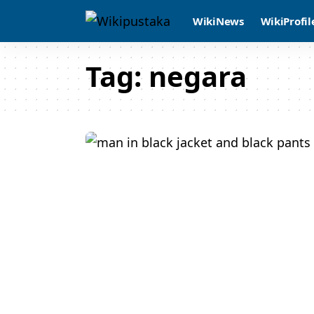
WikiNews
WikiProfil
Tag:
negara