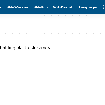
e
WikiWacana
WikiPop
WikiDaerah
Languages